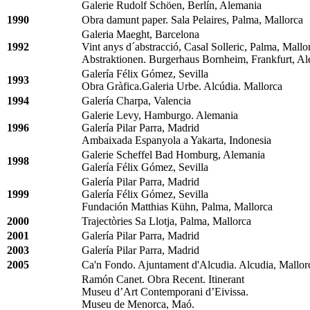
Galerie Rudolf Schöen, Berlín, Alemania
1990
Obra damunt paper. Sala Pelaires, Palma, Mallorca
Galeria Maeght, Barcelona
1992
Vint anys d´abstracció, Casal Solleric, Palma, Mallo
Abstraktionen. Burgerhaus Bornheim, Frankfurt, Al
Galería Félix Gómez, Sevilla
1993
Obra Gràfica.Galeria Urbe. Alcúdia. Mallorca
1994
Galería Charpa, Valencia
Galerie Levy, Hamburgo. Alemania
1996
Galería Pilar Parra, Madrid
Ambaixada Espanyola a Yakarta, Indonesia
Galerie Scheffel Bad Homburg, Alemania
1998
Galería Félix Gómez, Sevilla
Galería Pilar Parra, Madrid
1999
Galería Félix Gómez, Sevilla
Fundación Matthias Kühn, Palma, Mallorca
2000
Trajectòries Sa Llotja, Palma, Mallorca
2001
Galería Pilar Parra, Madrid
2003
Galería Pilar Parra, Madrid
2005
Ca'n Fondo. Ajuntament d'Alcudia. Alcudia, Mallor
Ramón Canet. Obra Recent. Itinerant
Museu d’Art Contemporani d’Eivissa.
Museu de Menorca, Maó.